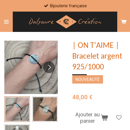
Bijouterie française
Passer
au
contenu
principal
| ON T'AIME |
Bracelet argent
925/1000
NOUVEAUTÉ
48,00 €
Ajouter au
panier