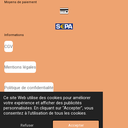
Moyens de paiement
c
s
e
t
b
a
o
g
o
r
k
a
m
Informations
CGV
Mentions légales
Politique de confidentialité
© 2024 - 2026 Dalyaure Création
Ce site Web utilise des cookies pour améliorer
Propulsé par
Webador
votre expérience et afficher des publicités
personnalisées. En cliquant sur "Accepter", vous
consentez à l'utilisation de tous les cookies.
Refuser
Accepter
E-mail