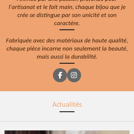
l'artisanat et le fait main, chaque bijou que je
crée se distingue par son unicité et son
caractère.
Fabriquée avec des matériaux de haute qualité,
chaque pièce incarne non seulement la beauté,
mais aussi la durabilité.
F
I
a
n
c
s
e
t
b
a
Actualités
o
g
o
r
k
a
m