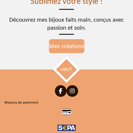
Sublimez votre style !
Découvrez mes bijoux faits main, conçus avec
passion et soin.
Mes créations
HAUT
F
I
a
n
Moyens de paiement
c
s
e
t
b
a
o
g
o
r
k
a