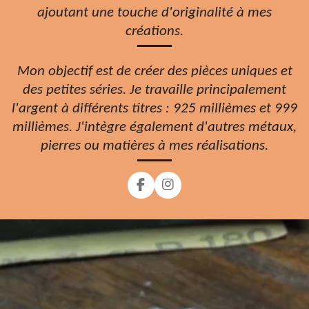
ajoutant une touche d'originalité à mes
créations.
Mon objectif est de créer des pièces uniques et
des petites séries. Je travaille principalement
l'argent à différents titres : 925 millièmes et 999
millièmes. J'intègre également d'autres métaux,
pierres ou matières à mes réalisations.
F
I
a
n
c
s
e
t
b
a
o
g
o
r
k
a
m